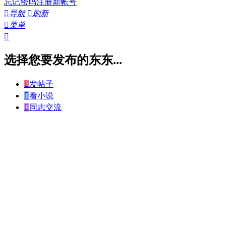
忘记密码
注册新帐号

导航

刷新

菜单

选择您要发布的东东...

发帖子

看小说

同志交流