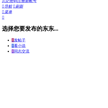
忘记密码
注册新帐号

导航

刷新

菜单

选择您要发布的东东...

发帖子

看小说

同志交流