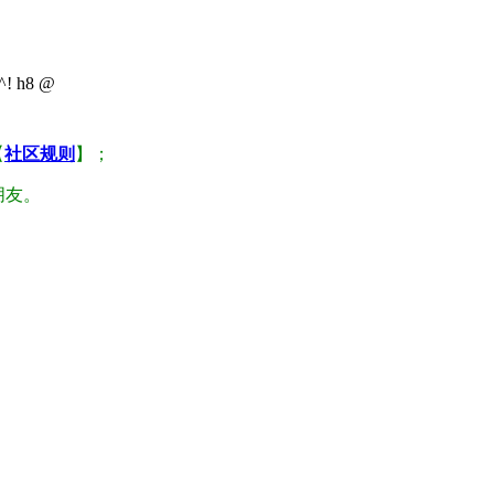
 ^! h8 @
【
社区规则
】；
朋友。