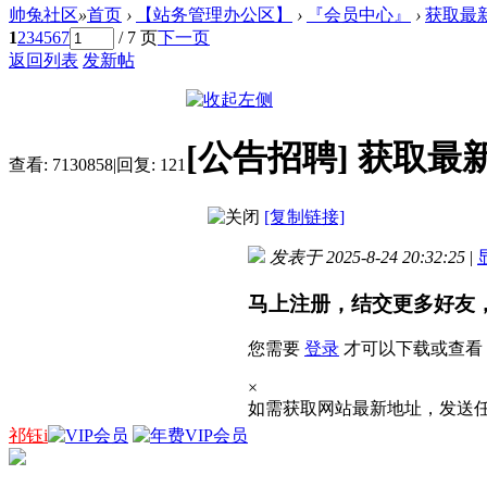
帅兔社区
»
首页
›
【站务管理办公区】
›
『会员中心』
›
获取最
1
2
3
4
5
6
7
/ 7 页
下一页
返回列表
发新帖
[公告招聘]
获取最
查看:
7130858
|
回复:
121
[复制链接]
发表于 2025-8-24 20:32:25
|
马上注册，结交更多好友
您需要
登录
才可以下载或查看
×
如需获取网站最新地址，发送
祁钰i