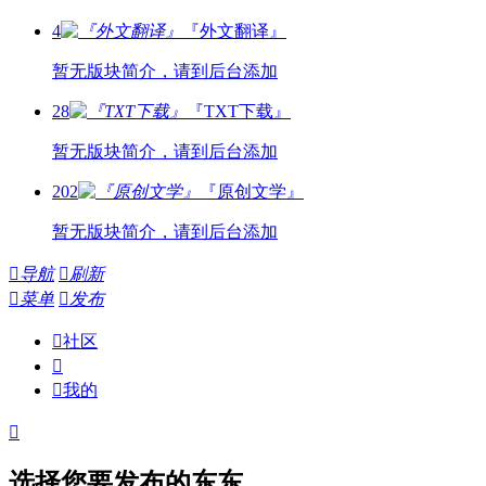
4
『外文翻译』
暂无版块简介，请到后台添加
28
『TXT下载』
暂无版块简介，请到后台添加
202
『原创文学』
暂无版块简介，请到后台添加

导航

刷新

菜单

发布

社区


我的

选择您要发布的东东...