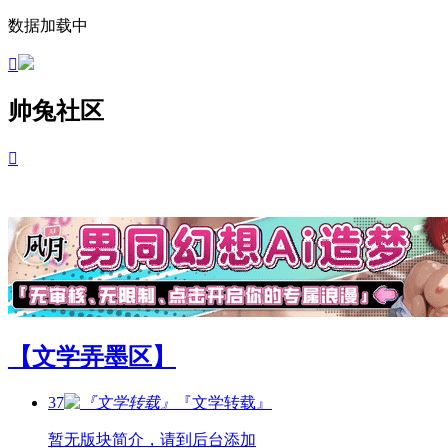
数据加载中

帅兔社区

【文学弄墨区】
37
『文学转载』
暂无版块简介，请到后台添加