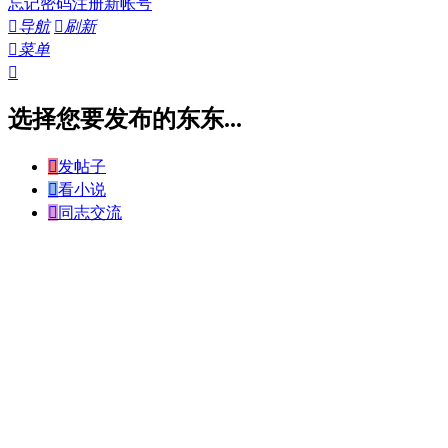
忘记密码
注册新帐号

导航

刷新

菜单

选择您要发布的东东...

发帖子

看小说

同志交流