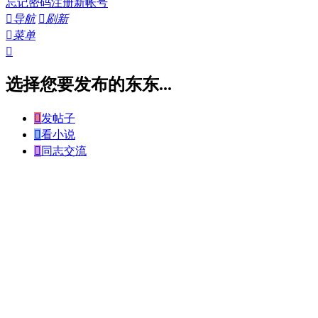
忘记密码
注册新帐号

导航

刷新

菜单

选择您要发布的东东...

发帖子

看小说

同志交流