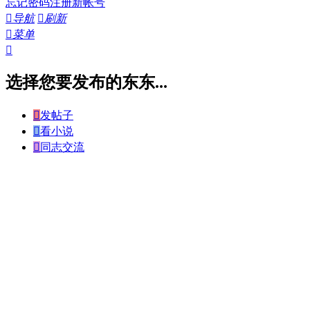
忘记密码
注册新帐号

导航

刷新

菜单

选择您要发布的东东...

发帖子

看小说

同志交流