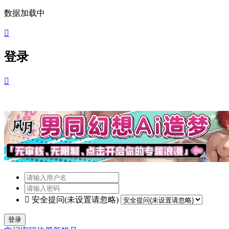
数据加载中

登录


安全提问(未设置请忽略)
登录