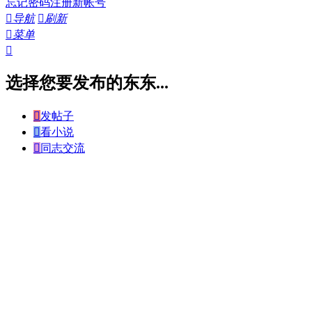
忘记密码
注册新帐号

导航

刷新

菜单

选择您要发布的东东...

发帖子

看小说

同志交流