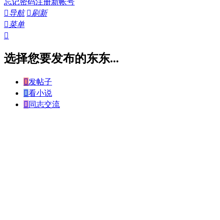
忘记密码
注册新帐号

导航

刷新

菜单

选择您要发布的东东...

发帖子

看小说

同志交流