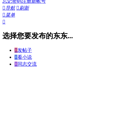
忘记密码
注册新帐号

导航

刷新

菜单

选择您要发布的东东...

发帖子

看小说

同志交流