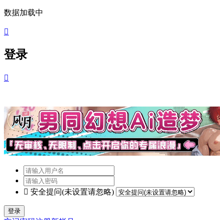
数据加载中

登录


安全提问(未设置请忽略)
登录