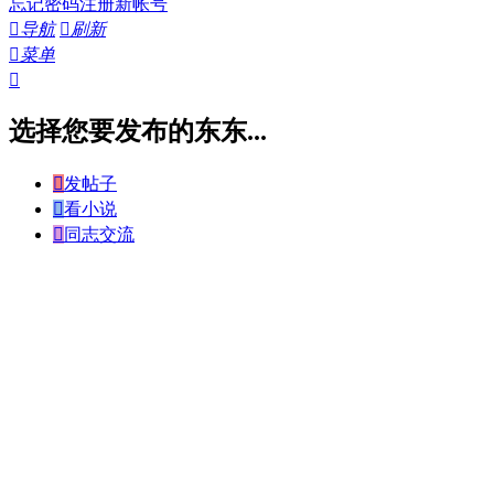
忘记密码
注册新帐号

导航

刷新

菜单

选择您要发布的东东...

发帖子

看小说

同志交流