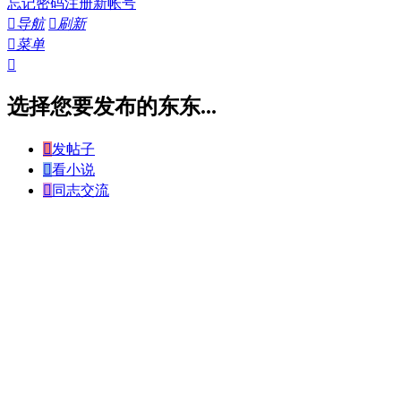
忘记密码
注册新帐号

导航

刷新

菜单

选择您要发布的东东...

发帖子

看小说

同志交流